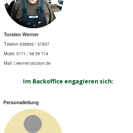
Torsten Werner
T
elefon 038856 / 37837
Mobil: 0171 / 58 59 714
Mail: t.werner(at)zeyn.de
Im Backoffice engagieren sich:
Personalleitung