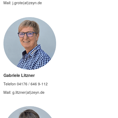
Mail: j.grote(at)zeyn.de
Gabriele Litzner
Telefon 04176 / 646 9-112
Mail: g.litzner(at)zeyn.de